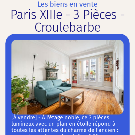
Les biens en vente
Paris XIIIe - 3 Pièces -
Croulebarbe
[À vendre] - À l'étage noble, ce 3 pièces
lumineux avec un plan en étoile répond à
toutes les attentes du charme de l'ancien :