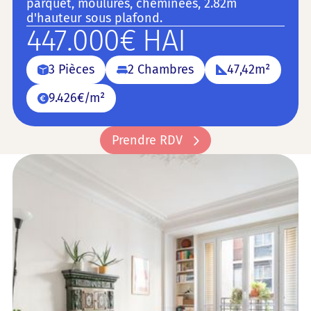
parquet, moulures, cheminées, 2.82m
d'hauteur sous plafond.
447.000€ HAI
3 Pièces
2 Chambres
47,42m²
9.426€/m²
Prendre RDV
Prendre RDV