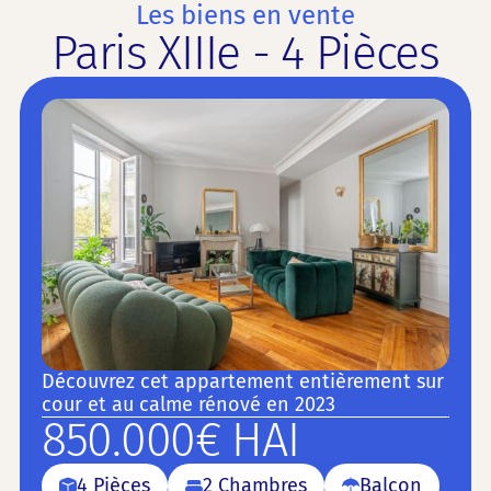
Les biens en vente
Paris XIIIe - 4 Pièces
Découvrez cet appartement entièrement sur
cour et au calme rénové en 2023
850.000€ HAI
4 Pièces
2 Chambres
Balcon