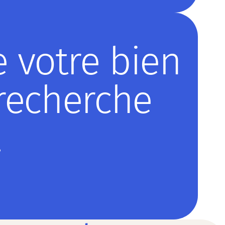
e votre bien
recherche
!