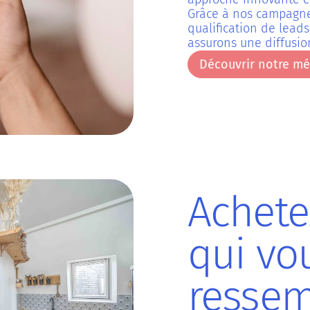
Grâce à nos campagnes
qualification de leads
assurons une diffusio
Découvrir notre m
Découvrir notre m
Achete
qui vo
ressem