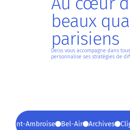
Au cœur d
beaux quar
parisiens
Deiss vous accompagne dans tous v
personnalise ses stratégies de dif
aint-Ambroise
Bel-Air
Archives
Cligna