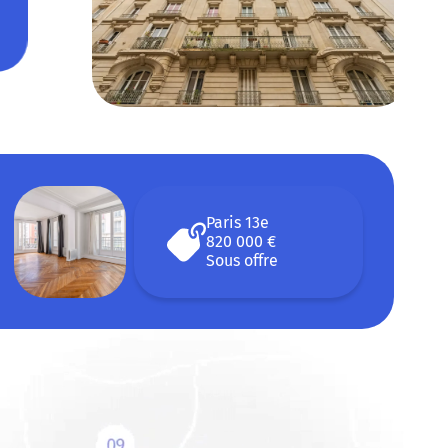
1 Salle d'eau
82m²
Paris 13e
820 000 €
Sous offre