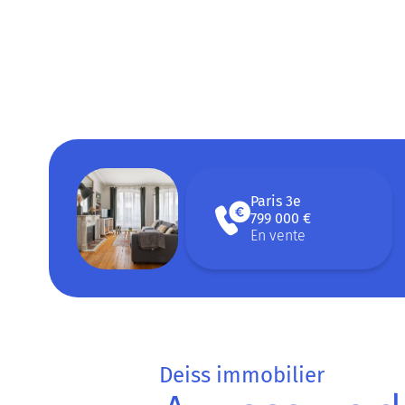
Paris 3e
799 000 €
En vente
Deiss immobilier