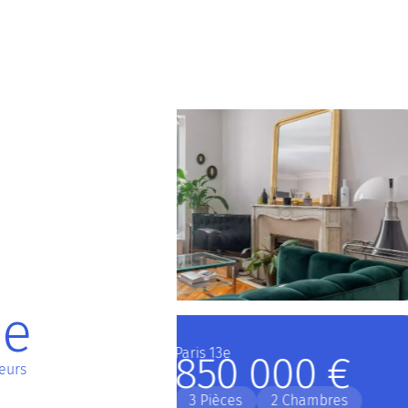
ne
teurs