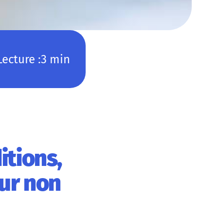
Lecture :
3 min
itions,
eur non