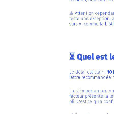
⚠️ Attention cependan
reste une exception,
sûrs », comme la LRAR,
⏳ Quel est l
Le délai est clair :
10 
lettre recommandée n
Il est important de n
facteur présente la l
pli. C’est ce qu’a co