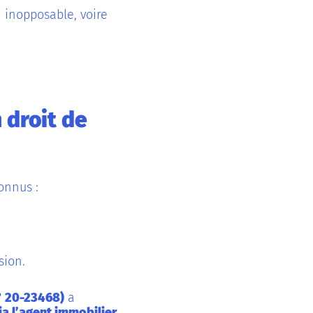
n inopposable, voire
 droit de
onnus :
sion.
n° 20-23468)
a
ia l’agent immobilier
.