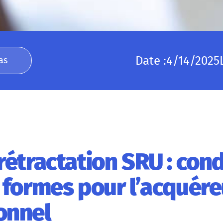
Date :
4/14/2025
as
rétractation SRU : cond
t formes pour l’acquér
onnel