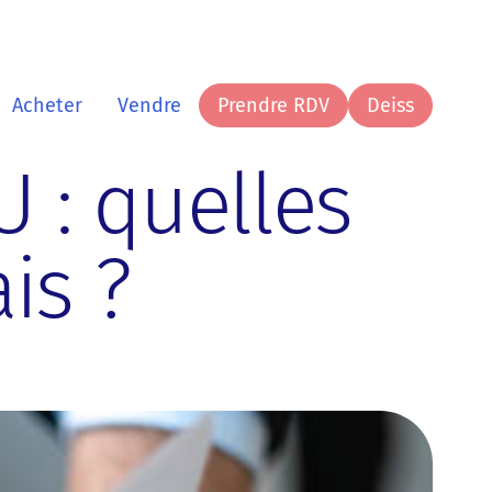
Prendre RDV
Deiss
Acheter
Vendre
Prendre RDV
Deiss
U : quelles
is ?