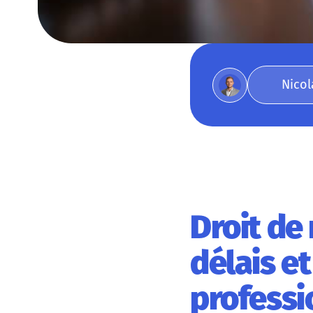
Nicol
Droit de 
délais e
professi