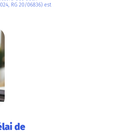
024, RG 20/06836) est
élai de