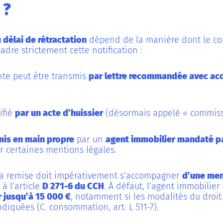
 ?
 délai de rétractation
dépend de la manière dont le com
cadre strictement cette notification :
nte peut être transmis
par lettre recommandée avec acc
tifié
par un acte d’huissier
(désormais appelé « commissa
mis en main propre
par un
agent immobilier mandaté pa
r certaines mentions légales.
 la remise doit impérativement s’accompagner
d’une men
à l’article
D 271-6 du CCH
. À défaut, l’agent immobilier
 jusqu’à 15 000 €
, notamment si les modalités du droit
diquées (C. consommation, art. L 511-7).